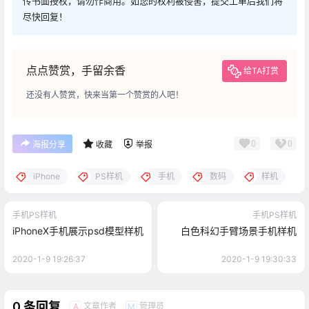
传书面授权，请勿作商用。如您的权利被侵害，提交工单后我们将
尽快回复！
点点赞赏，手留余香
给TA打赏
还没有人赞赏，快来当第一个赞赏的人吧！
0
0
海报分享
收藏
举报
iPhone
PS样机
手机
数码
样机
手机PS样机
手机PS样机
iPhoneX手机展示psd模型样机
白色科幻手臂场景手机样机
2020-1-9 19:26:37
2020-1-9 19:30:33
0 条回复
文章作者
管理员
A
M