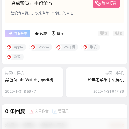
点点赞赏，手留余香
给TA打赏
还没有人赞赏，快来当第一个赞赏的人吧！
0
0
海报分享
收藏
举报
Apple
iPhone
PS样机
手机
数码
界面PS样机
界面PS样机
黑色Apple Watch手表样机
经典老苹果手机样机
2020-1-31 8:59:47
2020-1-31 9:17:39
0 条回复
文章作者
管理员
A
M
欢迎您，新朋友，感谢参与互动！
确认修改