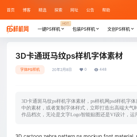
首页
博客
精选
探索
网址
公告
帮助
HOT
一键PS样机
包装PS样机
文创PS样机
3D卡通斑马纹ps样机字体素材
0
448
字体PS样机
20年2月8日
3D卡通斑马纹ps样机字体素材，ps样机网psd样机
中的素材，或者复制字体样式，立即打造出高端大气
作品档次，无论是文字Logo智能贴图还是VI设计，
3D cartoon zebra pattern ps mockup font material, 