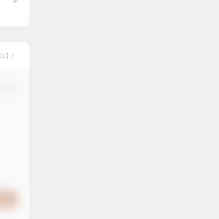
EL】）
认修改
提交