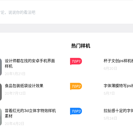
讨论，说说你的看法吧
热门样机
设计师都在找的安卓手机界面
杯子文创ps样机
TOP1
样机
6月20日
20年1月21日
食品包装纸袋设计效果
字体薄膜特写ps
TOP2
20年7月12日
5月7日
冒着红光的3d立体字特效样机
拉扯感十足的字体
TOP3
素材
5月24日
20年4月2日