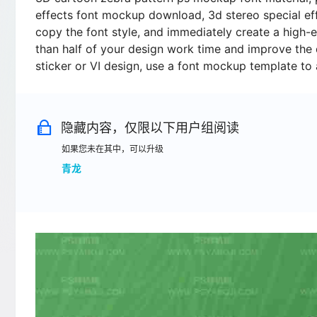
effects font mockup download, 3d stereo special effe
copy the font style, and immediately create a high-
than half of your design work time and improve the q
sticker or VI design, use a font mockup template to
隐藏内容，仅限以下用户组阅读
如果您未在其中，可以升级
青龙