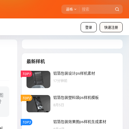
逼格
登录
快速注册
最新样机
铝箔包装设计ps样机素材
TOP1
17分钟前
图
铝箔包装塑料袋ps样机模板
TOP2
计
8月5日
铝箔包装效果图ps样机生成素材
TOP3
al