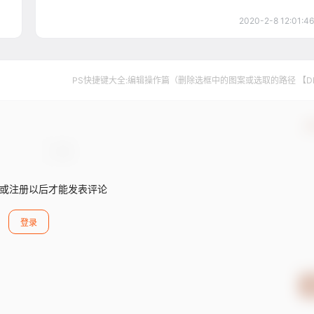
2020-2-8 12:01:46
PS快捷键大全:编辑操作篇（删除选框中的图案或选取的路径 【D
确
或注册以后才能发表评论
登录