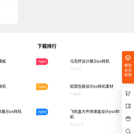
下载排行
模板
马克杯设计展示ps样机
TOP1
解锁
6月7日
会员
权限
样机
铝箔包装设计ps样机素材
TOP2
11秒前
展示ps样机
飞机盒大件快递盒设计psd样
TOP3
机
4月30日