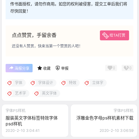
传书面授权，请勿作商用。如您的权利被侵害，提交工单后我们将
尽快回复！
点点赞赏，手留余香
给TA打赏
还没有人赞赏，快来当第一个赞赏的人吧！
0
0
海报分享
收藏
举报
字体
字体设计
特效
立体字
艺术字
英文字体
字体PS样机
字体PS样机
服装英文字体标签特效字体
浮雕金色字母ps样机素材下载
psd样机
2020-2-10 3:04:41
2020-2-10 3:06:59