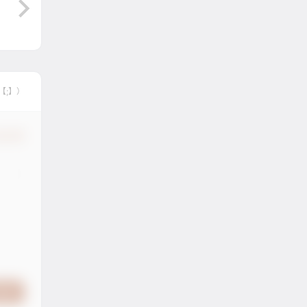
【;】）
认修改
提交