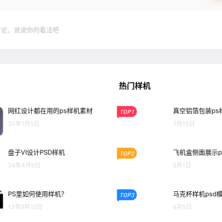
讨论，说说你的看法吧
热门样机
网红设计都在用的ps样机素材
真空铝箔包装ps
TOP1
20年1月5日
7月15日
盘子VI设计PSD样机
飞机盒侧面展示p
TOP2
24年4月6日
5月1日
PS里如何使用样机？
马克杯样机psd
TOP3
13年9月12日
6月5日