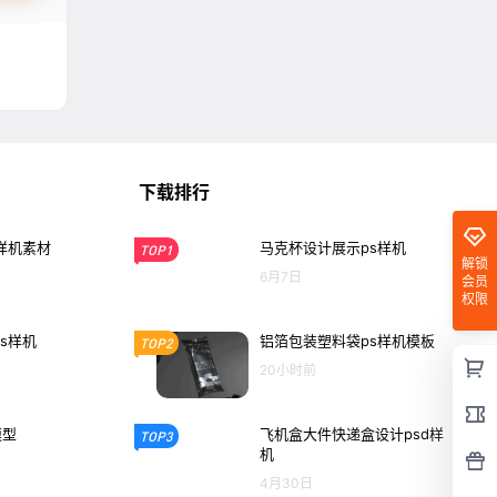
下载排行
样机素材
马克杯设计展示ps样机
TOP1
解锁
6月7日
会员
权限
s样机
铝箔包装塑料袋ps样机模板
TOP2
20小时前
模型
飞机盒大件快递盒设计psd样
TOP3
机
4月30日