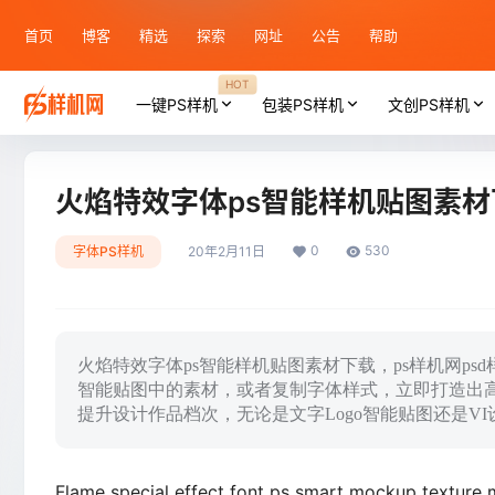
首页
博客
精选
探索
网址
公告
帮助
HOT
一键PS样机
包装PS样机
文创PS样机
火焰特效字体ps智能样机贴图素材
0
530
字体PS样机
20年2月11日
火焰特效字体ps智能样机贴图素材下载，ps样机网p
智能贴图中的素材，或者复制字体样式，立即打造出
提升设计作品档次，无论是文字Logo智能贴图还是V
Flame special effect font ps smart mockup texture