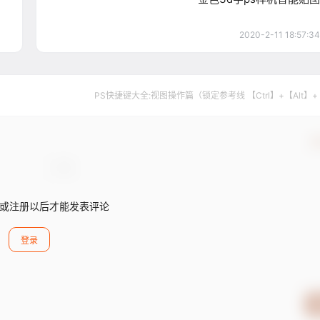
2020-2-11 18:57:34
PS快捷键大全:视图操作篇（锁定参考线 【Ctrl】+【Alt】+
确
或注册以后才能发表评论
登录