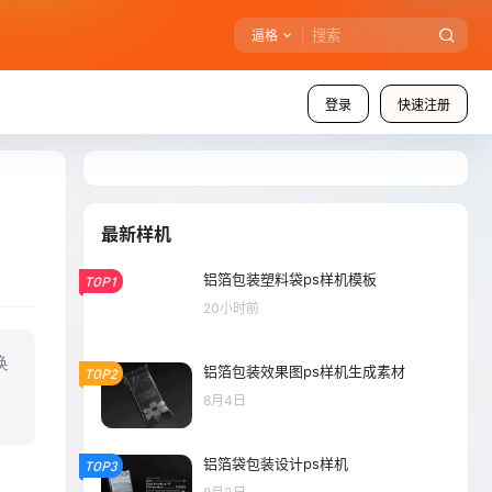
逼格
登录
快速注册
最新样机
铝箔包装塑料袋ps样机模板
TOP1
20小时前
换
铝箔包装效果图ps样机生成素材
TOP2
、
8月4日
铝箔袋包装设计ps样机
TOP3