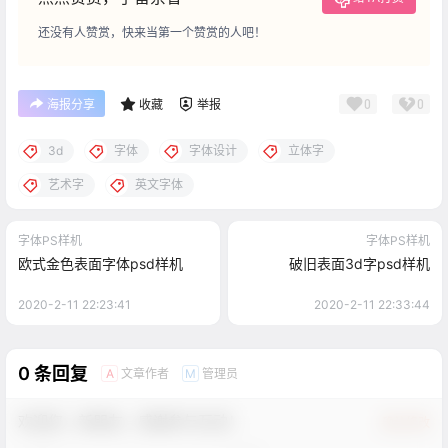
还没有人赞赏，快来当第一个赞赏的人吧！
0
0
海报分享
收藏
举报
3d
字体
字体设计
立体字
艺术字
英文字体
字体PS样机
字体PS样机
欧式金色表面字体psd样机
破旧表面3d字psd样机
2020-2-11 22:23:41
2020-2-11 22:33:44
0 条回复
文章作者
管理员
A
M
欢迎您，新朋友，感谢参与互动！
确认修改