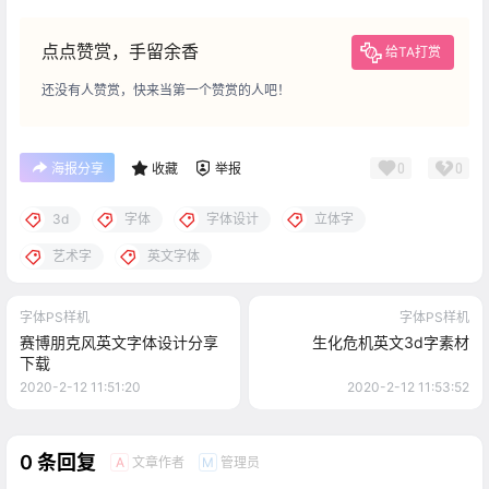
点点赞赏，手留余香
给TA打赏
还没有人赞赏，快来当第一个赞赏的人吧！
0
0
海报分享
收藏
举报
3d
字体
字体设计
立体字
艺术字
英文字体
字体PS样机
字体PS样机
赛博朋克风英文字体设计分享
生化危机英文3d字素材
下载
2020-2-12 11:51:20
2020-2-12 11:53:52
0 条回复
文章作者
管理员
A
M