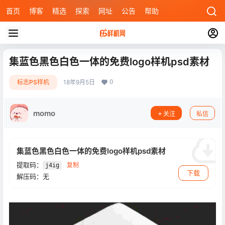
首页
博客
精选
探索
网址
公告
帮助
集蓝色黑色白色一体的免费logo样机psd素材
0
标志PS样机
18年9月5日
momo
关注
私信
集蓝色黑色白色一体的免费logo样机psd素材
提取码：
复制
j4ig
下载
解压码：无