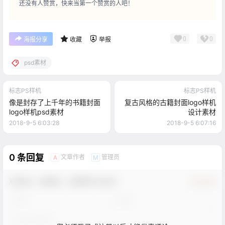
还没有人赞赏，快来当第一个赞赏的人吧！
0
0
海报分享
收藏
举报
psd素材
标志PS样机
标志PS样机
像是封存了上千年的书籍封面
复古风格的古籍封面logo样机
logo样机psd素材
设计素材
2018-9-5 6:03:28
2018-9-5 6:07:16
0 条回复
文章作者
管理员
A
M
欢迎您，新朋友，感谢参与互动！
确认修改