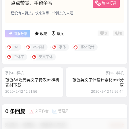
点点赞赏，手留余香
给TA打赏
还没有人赞赏，快来当第一个赞赏的人吧！
0
0
海报分享
收藏
举报
3d
PS样机
字体
字体设计
立体字
英文字体
字体PS样机
字体PS样机
银色3d泛光英文字特效ps样机
银色英文字体设计素材psd分
素材下载
享
2020-2-12 12:51:56
2020-2-12 12:56:44
0 条回复
文章作者
管理员
A
M
欢迎您，新朋友，感谢参与互动！
确认修改