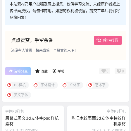
本站素材乃用户投稿及网上搜集，仅供学习交流，未经原作者或上
传书面授权，请勿作商用。如您的权利被侵害，提交工单后我们将
尽快回复！
点点赞赏，手留余香
给TA打赏
还没有人赞赏，快来当第一个赞赏的人吧！
0
0
海报分享
收藏
举报
PS样机
字体设计
立体字
艺术字
英文字体
字体PS样机
字体PS样机
层叠式英文3d立体字psd样机
陈旧木纹表面3d立体字特效样
素材
机素材
2020-3-31 22:58:51
2020-3-31 23:01:17