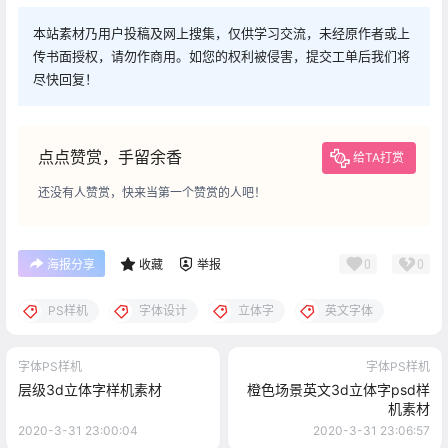
本站素材乃用户投稿及网上搜集，仅供学习交流，未经原作者或上
传书面授权，请勿作商用。如您的权利被侵害，提交工单后我们将
尽快回复！
点点赞赏，手留余香
给TA打赏
还没有人赞赏，快来当第一个赞赏的人吧！
0
0
海报分享
收藏
举报
PS样机
字体设计
立体字
英文字体
字体PS样机
字体PS样机
层级3d立体字样机素材
橙色场景英文3d立体字psd样
机素材
2020-3-31 23:00:04
2020-3-31 23:06:57