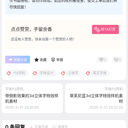
传书面授权，请勿作商用。如您的权利被侵害，提交工单后我们将
尽快回复！
点点赞赏，手留余香
给TA打赏
还没有人赞赏，快来当第一个赞赏的人吧！
0
0
海报分享
收藏
举报
PS样机
字体设计
立体字
英文字体
字体PS样机
字体PS样机
带倒影效果的3d立体字特效样
蒂芙尼蓝3d立体字特效样机素
机素材
材
2020-3-31 23:20:00
2020-3-31 23:22:32
0 条回复
文章作者
管理员
A
M