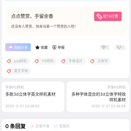
点点赞赏，手留余香
给TA打赏
还没有人赞赏，快来当第一个赞赏的人吧！
0
0
海报分享
收藏
举报
psd样机
PS样机
字体设计
立体字
英文字体
字体PS样机
字体PS样机
多款3d立体字英文样机素材
多种字体混合的3d立体字特效
样机素材
2020-3-31 23:26:35
2020-3-31 23:28:44
0 条回复
文章作者
管理员
A
M