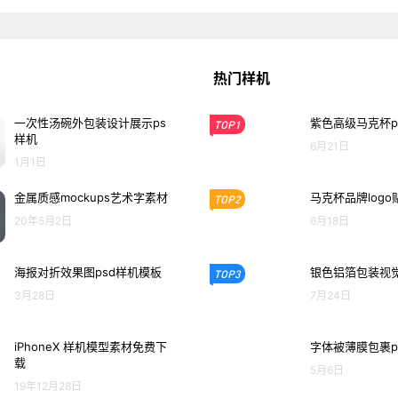
热门样机
一次性汤碗外包装设计展示ps
紫色高级马克杯p
TOP1
样机
6月21日
1月1日
金属质感mockups艺术字素材
马克杯品牌log
TOP2
20年5月2日
6月18日
海报对折效果图psd样机模板
银色铝箔包装视觉
TOP3
3月28日
7月24日
iPhoneX 样机模型素材免费下
字体被薄膜包裹p
载
5月6日
19年12月28日