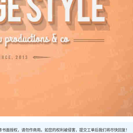
传书面授权，请勿作商用。如您的权利被侵害，提交工单后我们将尽快回复！