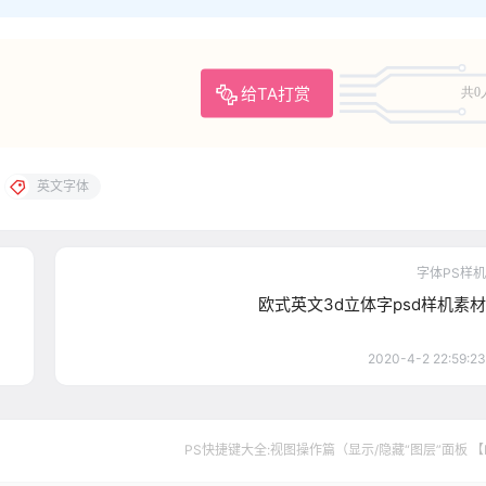
给TA打赏
共0
英文字体
字体PS样机
欧式英文3d立体字psd样机素材
2020-4-2 22:59:23
PS快捷键大全:视图操作篇（显示/隐藏“图层”面板 【