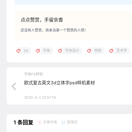
点点赞赏，手留余香
还没有人赞赏，快来当第一个赞赏的人吧！
3d
字体
字体设计
特效
艺术字
字体PS样机
欧式复古英文3d立体字psd样机素材
2020-4-2 22:57:19
1 条回复
文章作者
管理员
A
M