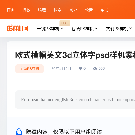
首页
博客
精选
探索
网址
公告
帮助
HOT
一键PS样机
包装PS样机
文创PS样机
欧式横幅英文3d立体字psd样机素
0
566
字体PS样机
20年4月2日
European banner english 3d stereo character psd mockup ma
隐藏内容，仅限以下用户组阅读