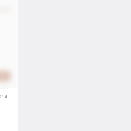
认修改
提交
4月5日