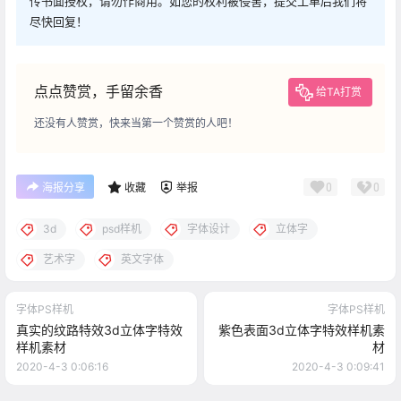
传书面授权，请勿作商用。如您的权利被侵害，提交工单后我们将
尽快回复！
点点赞赏，手留余香
给TA打赏
还没有人赞赏，快来当第一个赞赏的人吧！
0
0
海报分享
收藏
举报
3d
psd样机
字体设计
立体字
艺术字
英文字体
字体PS样机
字体PS样机
真实的纹路特效3d立体字特效
紫色表面3d立体字特效样机素
样机素材
材
2020-4-3 0:06:16
2020-4-3 0:09:41