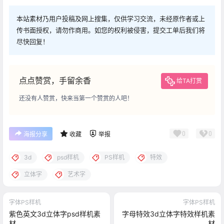
本站素材乃用户投稿及网上搜集，仅供学习交流，未经原作者或上
传书面授权，请勿作商用。如您的权利被侵害，提交工单后我们将
尽快回复！
点点赞赏，手留余香
给TA打赏
还没有人赞赏，快来当第一个赞赏的人吧！
0
0
海报分享
收藏
举报
3d
psd样机
PS样机
特效
立体字
艺术字
字体PS样机
字体PS样机
紫色英文3d立体字psd样机素
字母特效3d立体字特效样机素
材
材