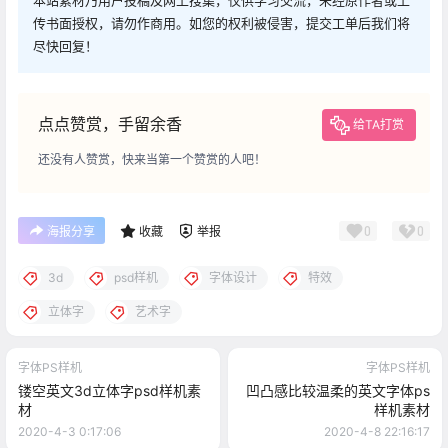
本站素材乃用户投稿及网上搜集，仅供学习交流，未经原作者或上
传书面授权，请勿作商用。如您的权利被侵害，提交工单后我们将
尽快回复！
点点赞赏，手留余香
给TA打赏
还没有人赞赏，快来当第一个赞赏的人吧！
0
0
海报分享
收藏
举报
3d
psd样机
字体设计
特效
立体字
艺术字
字体PS样机
字体PS样机
镂空英文3d立体字psd样机素
凹凸感比较温柔的英文字体ps
材
样机素材
2020-4-3 0:17:06
2020-4-8 22:16:17