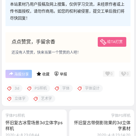
本站素材乃用户投稿及网上搜集，仅供学习交流，未经原作者或上
传书面授权，请勿作商用。如您的权利被侵害，提交工单后我们将
尽快回复！
点点赞赏，手留余香
给TA打赏
还没有人赞赏，快来当第一个赞赏的人吧！
0
0
海报分享
收藏
举报
3d
PS样机
字体
字体设计
立体字
艺术字
字体PS样机
字体PS样机
怀旧复古冰雪场景3d立体字ps
怀旧复古带倒影效果的3d立体
样机
字素材
2020-4-8 23:08:44
2020-4-8 23:14:20