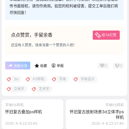
传书面授权，请勿作商用。如您的权利被侵害，提交工单后我们将
尽快回复！
点点赞赏，手留余香
给TA打赏
还没有人赞赏，快来当第一个赞赏的人吧！
0
0
海报分享
收藏
举报
3d
PS样机
字体
字体设计
立体字
艺术字
字体PS样机
字体PS样机
怀旧复古叠加ps样机
怀旧复古放射场景3d立体字ps
样机
2020-4-8 23:35:45
2020-4-8 23:37:40