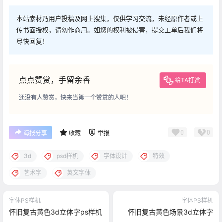
本站素材乃用户投稿及网上搜集，仅供学习交流，未经原作者或上
传书面授权，请勿作商用。如您的权利被侵害，提交工单后我们将
尽快回复！
点点赞赏，手留余香
给TA打赏
还没有人赞赏，快来当第一个赞赏的人吧！
0
0
海报分享
收藏
举报
3d
psd样机
字体设计
特效
艺术字
英文字体
字体PS样机
字体PS样机
怀旧复古黄色3d立体字ps样机
怀旧复古黄色场景3d立体字