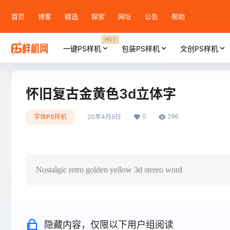
首页
博客
精选
探索
网址
公告
帮助
HOT
一键PS样机
包装PS样机
文创PS样机
怀旧复古金黄色3d立体字
0
296
字体PS样机
20年4月9日
Nostalgic retro golden yellow 3d stereo word
隐藏内容，仅限以下用户组阅读