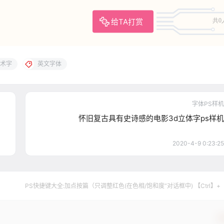
给TA打赏
共0
术字
英文字体
字体PS样机
怀旧复古具有史诗感的电影3d立体字ps样机
2020-4-9 0:23:25
PS快捷键大全:加点按篇（只调整红色(在色相/饱和度”对话框中) 【Ctrl】+
确