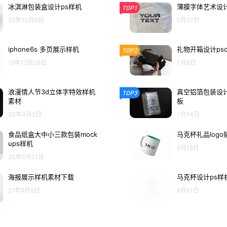
冰淇淋包装盒设计ps样机
薄膜字体艺术设计
TOP1
25年10月9日
5月27日
iphone6s 多页展示样机
礼物开箱设计ps
TOP2
19年12月28日
7月8日
浪漫情人节3d立体字特效样机
真空铝箔包装设计
TOP3
素材
板
20年4月2日
7月14日
食品纸盒大中小三款包装mock
马克杯礼品logo
ups样机
6月16日
20年5月21日
海报展示样机素材下载
马克杯设计ps样
21年9月5日
6月17日