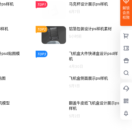
ps样机
马克杯设计展示ps样机
TOP1
解锁
6月7日
会员
权限
d样机
铝箔包装设计ps样机素材
TOP2
5小时前
psd贴图模
飞机盒大件快递盒设计psd样
TOP3
机
4月30日
贴图
飞机盒侧面展示ps样机
5月1日
机模型
翻盖牛皮纸飞机盒设计展示ps
样机
5月2日