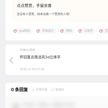
点点赞赏，手留余香
还没有人赞赏，快来当第一个赞赏的人吧！
psd样机
字体设计
特效
立体字
艺
字体PS样机
怀旧复古简洁风3d立体字
2020-4-9 0:21:28
0 条回复
文章作者
管理员
A
M
欢迎您，新朋友，感谢参与互动！