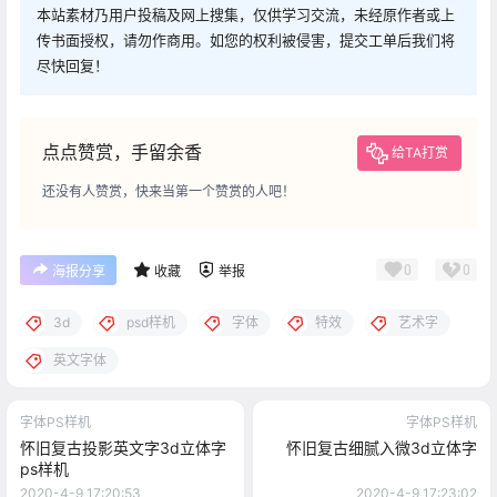
本站素材乃用户投稿及网上搜集，仅供学习交流，未经原作者或上
传书面授权，请勿作商用。如您的权利被侵害，提交工单后我们将
尽快回复！
点点赞赏，手留余香
给TA打赏
还没有人赞赏，快来当第一个赞赏的人吧！
0
0
海报分享
收藏
举报
3d
psd样机
字体
特效
艺术字
英文字体
字体PS样机
字体PS样机
怀旧复古投影英文字3d立体字
怀旧复古细腻入微3d立体字
ps样机
2020-4-9 17:20:53
2020-4-9 17:23:02