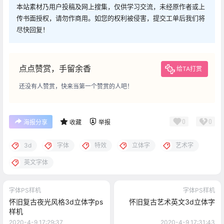
本站素材乃用户投稿及网上搜集，仅供学习交流，未经原作者或上
传书面授权，请勿作商用。如您的权利被侵害，提交工单后我们将
尽快回复！
点点赞赏，手留余香
给TA打赏
还没有人赞赏，快来当第一个赞赏的人吧！
0
0
海报分享
收藏
举报
3d
字体
特效
立体字
艺术字
英文字体
字体PS样机
字体PS样机
怀旧复古夜光风格3d立体字ps
怀旧复古艺术英文3d立体字
样机
2020-4-9 17:29:37
2020-4-9 17:31:43