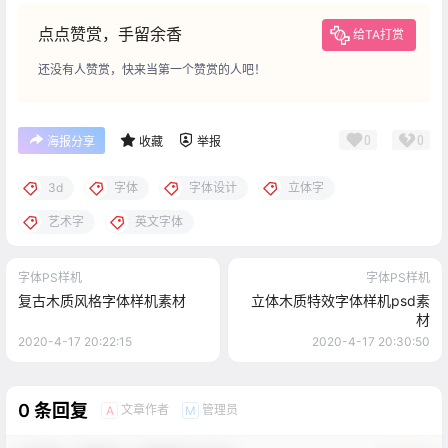
点点赞赏，手留余香
给TA打赏
还没有人赞赏，快来当第一个赞赏的人吧！
0
0
海报分享
收藏
举报
3d
字体
字体设计
立体字
艺术字
英文字体
字体PS样机
字体PS样机
复古木质风格字体样机素材
立体木质特效字体样机psd素
材
2020-4-17 20:22:15
2020-4-17 20:30:50
0 条回复
文章作者
管理员
A
M