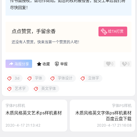
传书面授权，请勿作商用。如您的权利被侵害，提交工单后我们将
尽快回复！
点点赞赏，手留余香
给TA打赏
还没有人赞赏，快来当第一个赞赏的人吧！
0
0
海报分享
收藏
举报
3d
字体
字体设计
立体字
艺术字
英文字体
字体PS样机
字体PS样机
木质风格英文艺术ps样机素材
木质风格英文字体ps样机素材
百度云盘下载
2020-4-17 21:13:42
2020-4-17 21:16:08