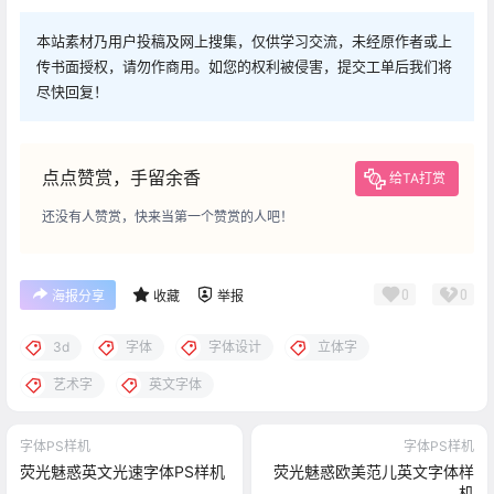
本站素材乃用户投稿及网上搜集，仅供学习交流，未经原作者或上
传书面授权，请勿作商用。如您的权利被侵害，提交工单后我们将
尽快回复！
点点赞赏，手留余香
给TA打赏
还没有人赞赏，快来当第一个赞赏的人吧！
0
0
海报分享
收藏
举报
3d
字体
字体设计
立体字
艺术字
英文字体
字体PS样机
字体PS样机
荧光魅惑英文光速字体PS样机
荧光魅惑欧美范儿英文字体样
机