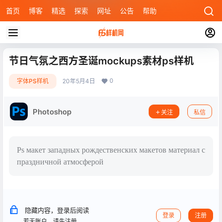
首页
博客
精选
探索
网址
公告
帮助
节日气氛之西方圣诞mockups素材ps样机
0
字体PS样机
20年5月4日
Photoshop
关注
私信
Ps макет западных рождественских макетов материал с
праздничной атмосферой
隐藏内容，登录后阅读
登录
注册
若无账户，请先注册