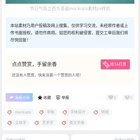
节日气氛之西方圣诞mockups素材ps样机
本站素材乃用户投稿及网上搜集，仅供学习交流，未经原作者或上
传书面授权，请勿作商用。如您的权利被侵害，提交工单后我们将
尽快回复！
点点赞赏，手留余香
给TA打赏
还没有人赞赏，快来当第一个赞赏的人吧！
0
0
海报分享
收藏
举报
mockups
字体
字体设计
特效
立体字
艺术字
英文字体