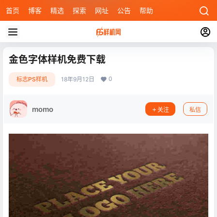
首页
博客
精选
探索
网址
公告
帮助
金色字体样机免费下载
0
标志PS样机
18年9月12日
momo
关注
私信