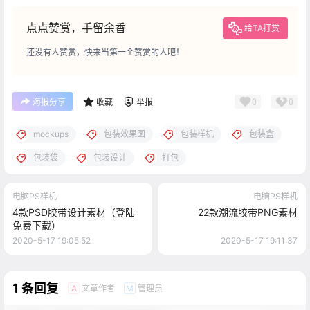
点点赞赏，手留余香
给TA打赏
还没有人赞赏，快来当第一个赞赏的人吧！
0
0
海报分享
收藏
举报
mockups
包装效果图
包装样机
包装盒
包装袋
包装设计
打包
电脑PS样机
电脑PS样机
4款PSD胶带设计素材（登陆
22款潮流胶带PNG素材
免费下载）
2020-5-17 19:05:52
2020-5-17 19:11:37
1 条回复
文章作者
管理员
A
M