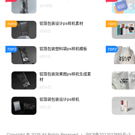
8小时前
铝箔包装设计ps样机素材
TOP2
TOP2
8月6日
铝箔包装塑料袋ps样机模板
TOP3
TOP3
8月5日
铝箔包装效果图ps样机生成素
材
8月4日
铝箔袋包装设计ps样机
8月3日
Copyright © 2026
All Rights Reserved
・
沪ICP备2023017885号-3