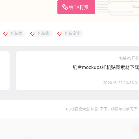
给TA打赏
共0
包装盒
包装袋
包装设计
包装PS样机
纸盒mockups样机贴图素材下载
2020-5-25 20:36:01
PS快捷键大全:休息1下下，继续单击学习下一个..
确