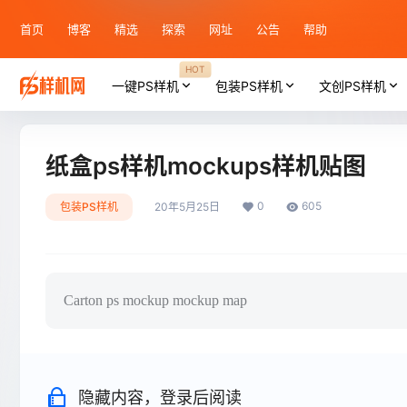
首页
博客
精选
探索
网址
公告
帮助
HOT
一键PS样机
包装PS样机
文创PS样机
纸盒ps样机mockups样机贴图
0
605
包装PS样机
20年5月25日
Carton ps mockup mockup map
隐藏内容，登录后阅读