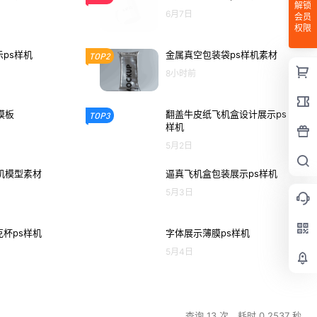
解锁
6月7日
会员
权限
ps样机
金属真空包装袋ps样机素材
TOP2
8小时前
模板
翻盖牛皮纸飞机盒设计展示ps
TOP3
样机
5月2日
机模型素材
逼真飞机盒包装展示ps样机
5月3日
杯ps样机
字体展示薄膜ps样机
5月4日
查询 13 次，耗时 0.2537 秒