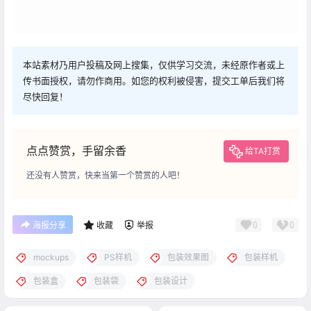
本站素材乃用户投稿及网上搜集，仅供学习交流，未经原作者或上
传书面授权，请勿作商用。如您的权利被侵害，提交工单后我们将
尽快回复！
点点赞赏，手留余香
给TA打赏
还没有人赞赏，快来当第一个赞赏的人吧！
0
0
海报分享
收藏
举报
mockups
PS样机
包装效果图
包装样机
包装盒
包装袋
包装设计