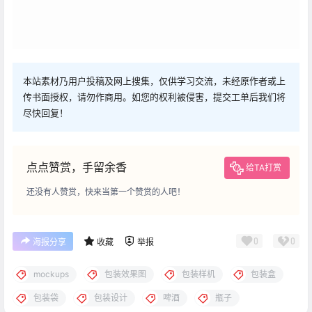
本站素材乃用户投稿及网上搜集，仅供学习交流，未经原作者或上
传书面授权，请勿作商用。如您的权利被侵害，提交工单后我们将
尽快回复！
点点赞赏，手留余香
给TA打赏
还没有人赞赏，快来当第一个赞赏的人吧！
0
0
海报分享
收藏
举报
mockups
包装效果图
包装样机
包装盒
包装袋
包装设计
啤酒
瓶子