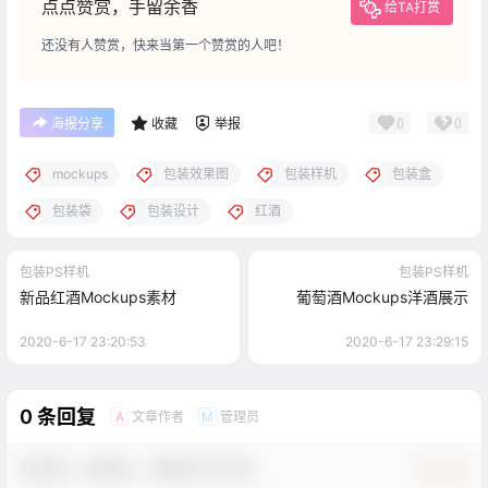
点点赞赏，手留余香
给TA打赏
还没有人赞赏，快来当第一个赞赏的人吧！
0
0
海报分享
收藏
举报
mockups
包装效果图
包装样机
包装盒
包装袋
包装设计
红酒
包装PS样机
包装PS样机
新品红酒Mockups素材
葡萄酒Mockups洋酒展示
2020-6-17 23:20:53
2020-6-17 23:29:15
0 条回复
文章作者
管理员
A
M
欢迎您，新朋友，感谢参与互动！
确认修改