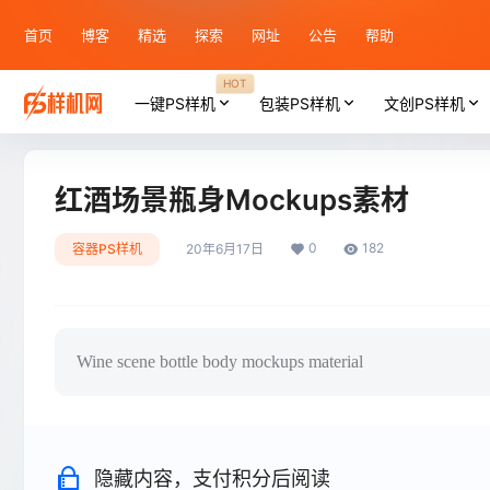
首页
博客
精选
探索
网址
公告
帮助
HOT
一键PS样机
包装PS样机
文创PS样机
红酒场景瓶身Mockups素材
0
182
容器PS样机
20年6月17日
Wine scene bottle body mockups material
隐藏内容，支付积分后阅读