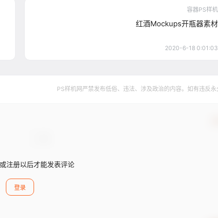
容器PS样机
红酒Mockups开瓶器素材
2020-6-18 0:01:03
PS样机网严禁发布低俗、违法、涉及政治的内容。如有违反永
确
或注册以后才能发表评论
登录