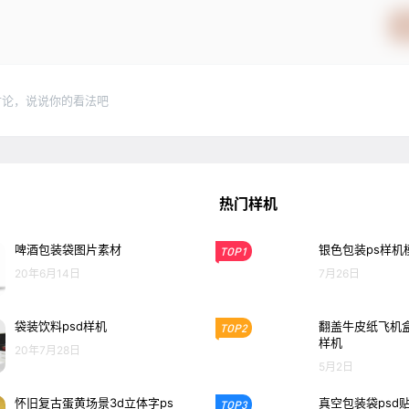
讨论，说说你的看法吧
热门样机
啤酒包装袋图片素材
银色包装ps样机
TOP1
20年6月14日
7月26日
袋装饮料psd样机
翻盖牛皮纸飞机盒
TOP2
样机
20年7月28日
5月2日
怀旧复古蛋黄场景3d立体字ps
真空包装袋psd
TOP3