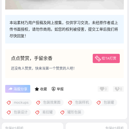
本站素材乃用户投稿及网上搜集，仅供学习交流，未经原作者或上
传书面授权，请勿作商用。如您的权利被侵害，提交工单后我们将
尽快回复！
点点赞赏，手留余香
给TA打赏
还没有人赞赏，快来当第一个赞赏的人吧！
0
0
海报分享
收藏
举报
mockups
包装效果图
包装样机
包装罐
包装设计
易拉罐
罐形包装
包装PS样机
包装PS样机