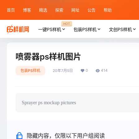
首页
博客
精选
探索
网址
公告
帮助
HOT
一键PS样机
包装PS样机
文创PS样机
喷雾器ps样机图片
0
414
包装PS样机
20年7月5日
Sprayer ps mockup pictures
隐藏内容，仅限以下用户组阅读