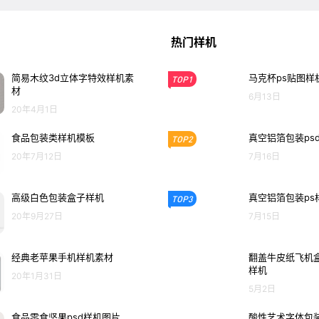
热门样机
简易木纹3d立体字特效样机素
马克杯ps贴图样
TOP1
材
6月13日
20年4月1日
食品包装类样机模板
真空铝箔包装ps
TOP2
20年7月12日
7月16日
高级白色包装盒子样机
真空铝箔包装ps
TOP3
20年9月27日
7月15日
经典老苹果手机样机素材
翻盖牛皮纸飞机盒
样机
20年1月31日
5月2日
食品零食坚果psd样机图片
酸性艺术字体包装