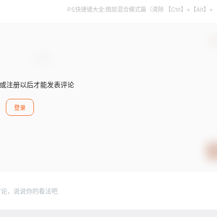
PS快捷键大全:图层混合模式篇（清除 【Ctrl】+【Alt】+
确
或注册以后才能发表评论
登录
讨论，说说你的看法吧