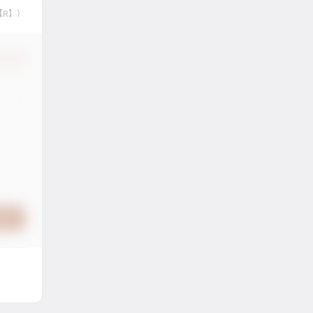
【R】）
认修改
提交