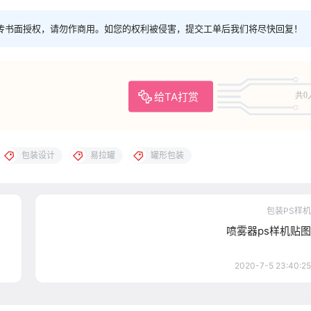
传书面授权，请勿作商用。如您的权利被侵害，提交工单后我们将尽快回复！
给TA打赏
共0
包装设计
易拉罐
罐形包装
包装PS样机
喷雾器ps样机贴图
2020-7-5 23:40:25