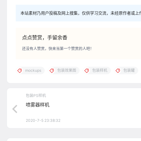
本站素材乃用户投稿及网上搜集，仅供学习交流，未经原作者或上
点点赞赏，手留余香
还没有人赞赏，快来当第一个赞赏的人吧！
mockups
包装效果图
包装样机
包装罐
包装PS样机
喷雾器样机
2020-7-5 23:38:32