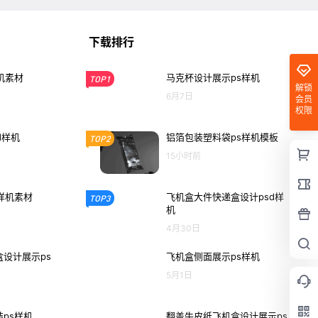
下载排行
机素材
马克杯设计展示ps样机
TOP1
解锁
6月7日
会员
权限
d样机
铝箔包装塑料袋ps样机模板
TOP2
15小时前
样机素材
飞机盒大件快递盒设计psd样
TOP3
机
4月30日
设计展示ps
飞机盒侧面展示ps样机
5月1日
ps样机
翻盖牛皮纸飞机盒设计展示ps