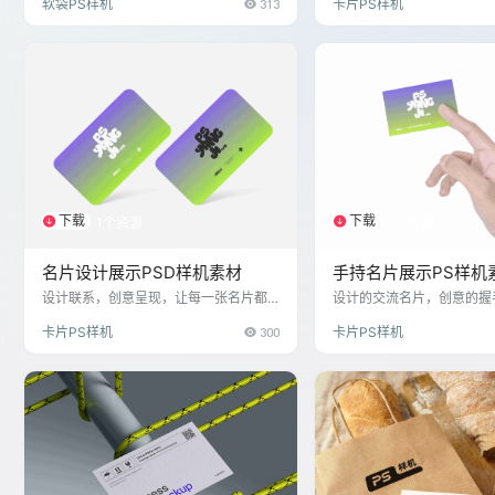
软袋PS样机
313
卡片PS样机
I）元素的实际应用效果。设计师可以通
百种高质量样机模板，覆盖
过替换样机中的图层内容，将设计好的
到包装、招牌等应用场景。
标志、色彩方案、字体等VI元素应用到样
可轻松替换模板中的设计元
机提供的场景中，如菜单、杯子、包装
览VI系统在实际载体上的
袋、店内装饰等。这有助于设计师直观
提案效率与专业度，是打造
地评估设计方案的整体协调性及实际应
象的必备神器。
用效果，并根据反馈进行调整，确保VI系
统在各种媒介上的统一性和吸引力。
下载
下载
1个资源
1个资源
名片设计展示PSD样机素材
手持名片展示PS样机
设计联系，创意呈现，让每一张名片都
设计的交流名片，创意的握
成为个人或企业的专业名片，提升第一
每一次交换都留下深刻印象
卡片PS样机
300
卡片PS样机
印象与网络拓展
可能