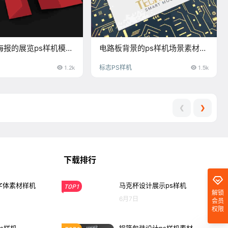
海报的展览ps样机模
电路板背景的ps样机场景素材，
提案必备
适合科技类公司名片展示样机模
1.2k
标志PS样机
1.5k
板
❮
❯
下载排行
字体素材样机
马克杯设计展示ps样机
TOP1
解锁
6月7日
会员
权限