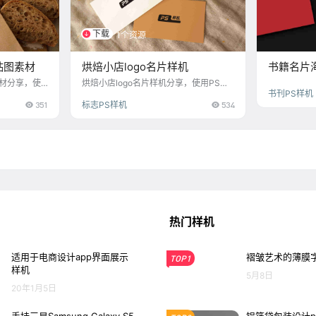
下载
1个资源
贴图素材
烘焙小店logo名片样机
书籍名片
版，设计
素材分享，使
烘焙小店logo名片样机分享，使用PS软
书刊PS样机
对象，替换你
件打开，编辑智能对象，替换你的LOGO
351
标志PS样机
534
机效果图！
素材，生成PS样机效果图！
热门样机
适用于电商设计app界面展示
褶皱艺术的薄膜
TOP1
样机
5月8日
20年1月5日