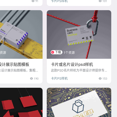
91
卡片PS样机
101
牌形象，随时随地传递信息
下载
个资源
1个资源
设计展示贴图模板
卡片或名片设计psd样机
片设计展示贴图模板，集粗
这款PSD名片样机为平面设计师提供专
一身，专为工业领域设计。
业展示平台，包含真实场景模拟与智能
190
卡片PS样机
153
几步即可上手：下载模板，
图层技术。设计师只需将设计稿拖入样
件，利用智能对象层拖放个
机，即可快速呈现立体效果，支持任意
整至完美，轻松实现硬朗线
编辑、切换背景，轻松创造出逼真的名
素的融合，展现品牌工业魅
片预览图，适用于客户演示或作品集展
计展示的真实感与吸引力。
示，提升设计作品的视觉吸引力。