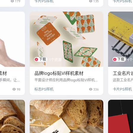
179
卡片PS样机
135
卡片PS样机
名片、信封
合都能为设计师带来无限的创意空间，
设计提升品
平面设计师
让每一份设计都成为掌心上的艺术精
素，迅速预
品。
效果，极大提升
统一品牌形
下载
下载
1个资源
1
素材
品牌logo标贴VI样机素材
工业名片
手瞬间，让
平面设计师应利用品牌logo标贴VI样机素
这款工业名
，连接无限
材，不仅仅追求视觉上的完美嵌合，更
犷与专业于
98
标志PS样机
336
卡片PS样机
要深入理解目标市场的细分需求。通过
设计师只需
分析不同消费群体的偏好，为每个细分
打开PSD文
市场定制独特风格的logo标贴设计。利
人设计，调
用样机素材中的多样化背景与情境（如
条与机械元
潮流街头、高端商务、环保生活等），
力，提升设
创造与品牌价值观相契合的视觉叙事。
这样不仅能提升品牌形象的一致性，还
能增强消费者的情感连接，使得品牌在
众多竞争者中脱颖而出，实现更精准有
效的市场定位。