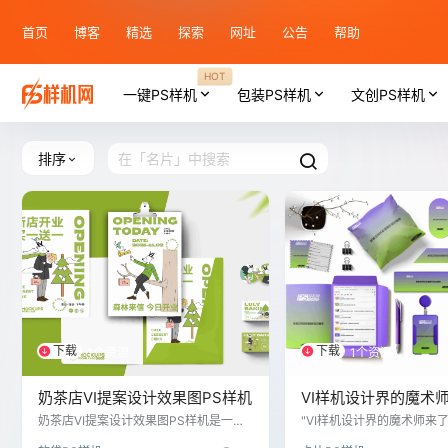
首页
博客
精选
探索
网址
公告
帮助
HOT
一键PS样机
包装PS样机
文创PS样机
排序
下载
下载
1个资源
1个资源
奶茶店VI提案设计效果图PS样机
VI样机设计界的魔术
奶茶店VI提案设计效果图PS样机是一种
"VI样机设计界的魔术师来
数字工具，用于模拟奶茶店视觉形象（V
位品牌视觉识别展示解决方