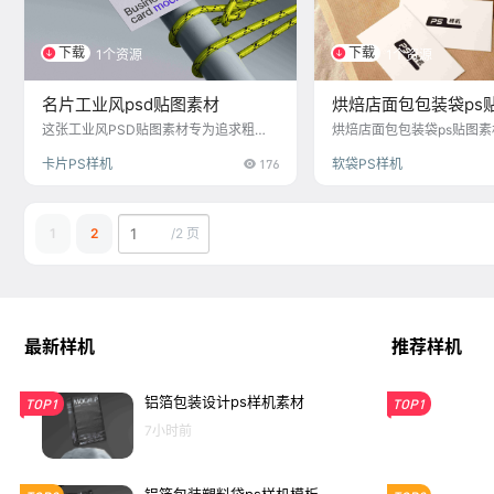
下载
下载
1个资源
1个资源
名片工业风psd贴图素材
烘焙店面包包装袋ps
这张工业风PSD贴图素材专为追求粗
烘焙店面包包装袋ps贴图
犷、复古与现代融合风格的平面设计师
用PS软件打开，编辑智能
卡片PS样机
176
软袋PS样机
打造。包含磨损金属质感、混凝土背
的LOGO素材，生成PS样
景、复古图案及元素，便于层叠搭配。
设计师可通过Photoshop轻松调整图层
样式、颜色与纹理，用于创建独一无二
1
2
/
2 页
的名片设计，完美契合工作室、咖啡厅
或任何追求工业美学的品牌形象。
最新样机
推荐样机
铝箔包装设计ps样机素材
TOP1
TOP1
7小时前