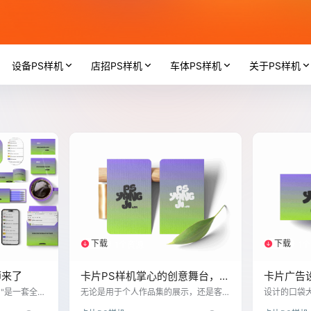
设备PS样机
店招PS样机
车体PS样机
关于PS样机
下载
下载
1个资源
1
师来了
卡片PS样机掌心的创意舞台，设
卡片广告
计从此不再平凡
了"是一套全方
无论是用于个人作品集的展示，还是客
设计的口袋
案，包含数
户提案的呈现，卡片设计与PS样机的结
每一张卡片