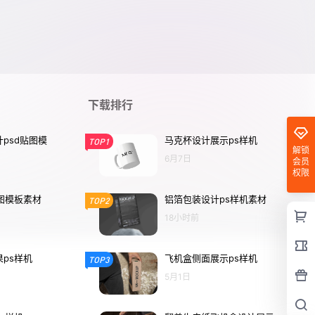
下载排行
psd贴图模
马克杯设计展示ps样机
TOP1
解锁
6月7日
会员
权限
图模板素材
铝箔包装设计ps样机素材
TOP2
18小时前
ps样机
飞机盒侧面展示ps样机
TOP3
5月1日