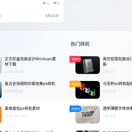
0
0
p
5月20日
热门样机
正方形盒包装设计Mockups素
真空铝箔包装设计
TOP1
材下载
板
20年6月3日
7月14日
复古史诗感的印章效果ps样机
马克杯ps样机贴
TOP2
18年9月6日
6月24日
面食面包ps样机素材
透明薄膜字体效果
TOP3
20年7月24日
5月14日