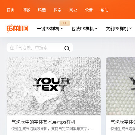
首页
博客
精选
探索
网址
公告
帮助
HOT
一键PS样机
包装PS样机
文创PS样机
气泡膜中的字体艺术展示ps样机
气泡膜字体
快速生成气泡膜效果图，支持自定义图案与文字，适
快速生成气泡
用于创意宣传与设计。
用于创意宣传