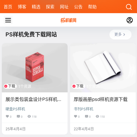
首页
博客
精选
探索
网址
公告
帮助
PS样机免费下载网站
更多
下载
下载
1个资源
1个资源
展示类包装盒设计PS样机贴
厚版画册psd样机资源下载
图
硬盒PS样机
书刊PS样机
0
0
118
0
0
110
25年4月4日
22年4月4日