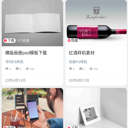
下载
隐藏
1个资源
支付积分
横版画册psd模板下载
红酒样机素材
书刊PS样机
包装PS样机
0
0
340
0
0
336
22年4月13日
20年6月17日