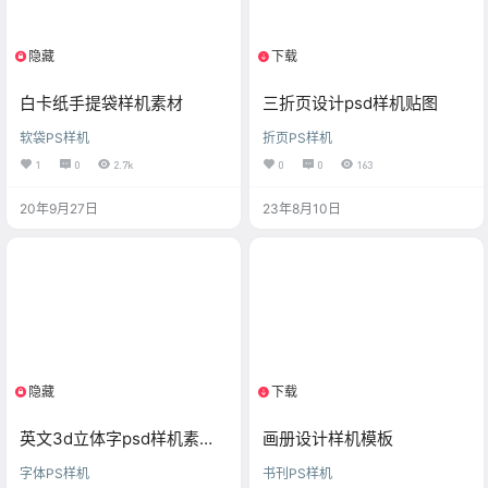
隐藏
下载
限制等级
1个资源
白卡纸手提袋样机素材
三折页设计psd样机贴图
软袋PS样机
折页PS样机
1
0
2.7k
0
0
163
20年9月27日
23年8月10日
隐藏
下载
限制等级
1个资源
英文3d立体字psd样机素材
画册设计样机模板
下载
字体PS样机
书刊PS样机