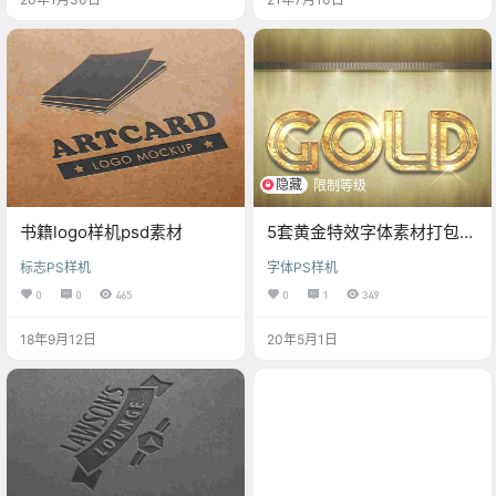
隐藏
限制等级
书籍logo样机psd素材
5套黄金特效字体素材打包下
载
标志PS样机
字体PS样机
0
0
465
0
1
349
18年9月12日
20年5月1日