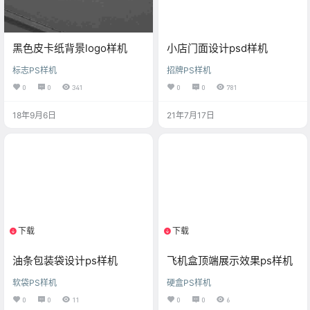
黑色皮卡纸背景logo样机
小店门面设计psd样机
标志PS样机
招牌PS样机
0
0
341
0
0
781
18年9月6日
21年7月17日
下载
下载
1个资源
1个资源
油条包装袋设计ps样机
飞机盒顶端展示效果ps样机
软袋PS样机
硬盒PS样机
0
0
11
0
0
6