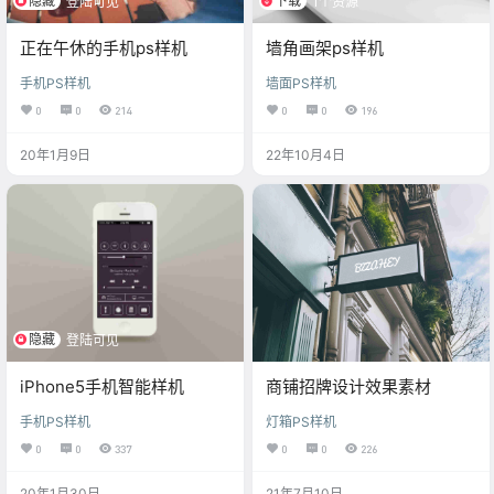
隐藏
下载
登陆可见
1个资源
正在午休的手机ps样机
墙角画架ps样机
手机PS样机
墙面PS样机
0
0
214
0
0
196
20年1月9日
22年10月4日
隐藏
登陆可见
iPhone5手机智能样机
商铺招牌设计效果素材
手机PS样机
灯箱PS样机
0
0
337
0
0
226
20年1月30日
21年7月10日