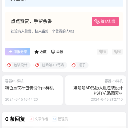
点点赞赏，手留余香
给TA打赏
还没有人赞赏，快来当第一个赞赏的人吧！
0
0
海报分享
收藏
举报
包装设计
娃哈哈AD钙奶
瓶子
容器PS样机
容器PS样机
粉色直饮杯包装设计ps样机
娃哈哈AD钙奶大瓶包装设计
PS样机贴图素材
2024-6-15 16:44:20
2024-6-15 21:27:10
0 条回复
文章作者
管理员
A
M