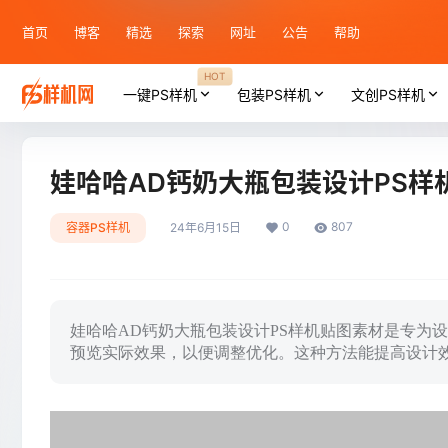
首页
博客
精选
探索
网址
公告
帮助
HOT
一键PS样机
包装PS样机
文创PS样机
娃哈哈AD钙奶大瓶包装设计PS样
0
807
容器PS样机
24年6月15日
娃哈哈AD钙奶大瓶包装设计PS样机贴图素材是专为
预览实际效果，以便调整优化。这种方法能提高设计