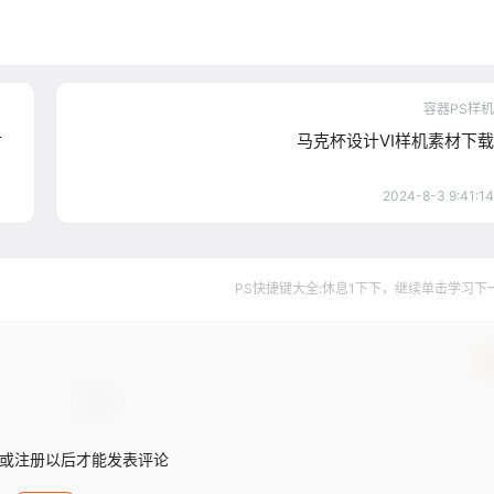
容器PS样机
材
马克杯设计VI样机素材下载
2024-8-3 9:41:14
PS快捷键大全:休息1下下，继续单击学习下一个..
确
或注册以后才能发表评论