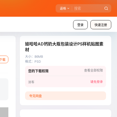
逼格
登录
快速注册
娃哈哈AD钙奶大瓶包装设计PS样机贴图素
材
大小
：
86MB
下载
格式
：
PSD
查看全部权限
您的下载权限
请先登录
游客
夸克网盘