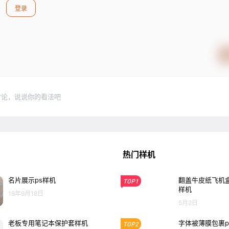
登录
讨论，说说你的看法吧
热门样机
名片展示ps样机
翻盖牛皮纸飞机盒
TOP1
样机
18年9月18日
5月2日
老板专用笔记本保护套样机
字体被薄膜包裹p
TOP2