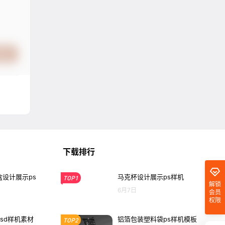
提交
下载排行
设计展示ps
马克杯设计展示ps样机
TOP1
解锁
6月7日
会员
权限
sd样机素材
铝箔包装塑料袋ps样机模板
TOP2