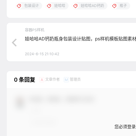
包装设计
娃哈哈
娃哈哈AD钙奶
瓶子
容器PS样机
娃哈哈AD钙奶瓶身包装设计贴图，ps样机模板贴图素
2024-6-15 21:10:42
0 条回复
文章作者
管理员
A
M
欢迎您，新朋友，感谢参与互动！
您必须登录