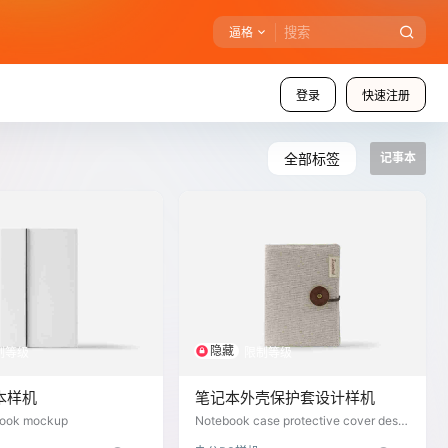
逼格
登录
快速注册
全部标签
记事本
隐藏
制等级
限制等级
本样机
笔记本外壳保护套设计样机
book mockup
Notebook case protective cover desig
n prototype