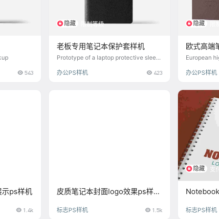
隐藏
隐藏
限制等级
限
老板专用笔记本保护套样机
欧式高端
计样机素
kup
Prototype of a laptop protective sleev
European hi
e for the boss
ve cover, c
543
办公PS样机
423
办公PS样机
al
隐藏
支
展示ps样机
皮质笔记本封面logo效果ps样机
Notebo
素材
样机素材
1.4k
标志PS样机
1.5k
标志PS样机