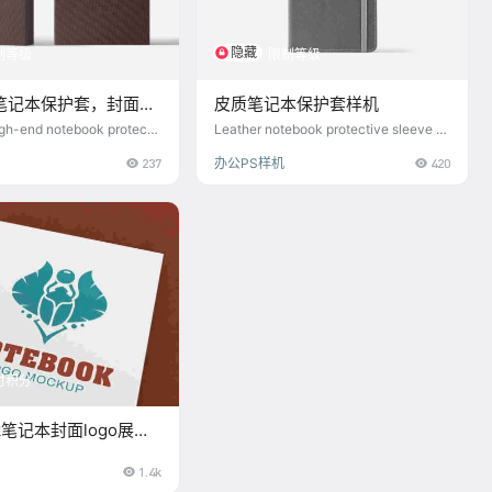
隐藏
制等级
限制等级
笔记本保护套，封面设
皮质笔记本保护套样机
材
gh-end notebook protecti
Leather notebook protective sleeve m
over design mockup materi
ockup
237
办公PS样机
420
付积分
ok笔记本封面logo展示
1.4k