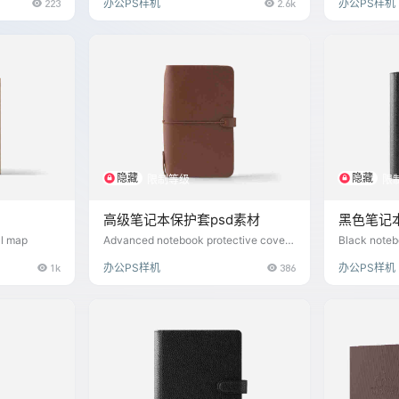
223
办公PS样机
2.6k
办公PS样机
给文件袋加
变成一个设
用乐趣。首
外观上做文
，让文件袋
可以考虑使
或是搭配一
文件袋与众
文件袋的功
在…
隐藏
隐藏
限制等级
限
高级笔记本保护套psd素材
黑色笔记
l map
Advanced notebook protective cover
Black noteb
PSD material
ockup
1k
办公PS样机
386
办公PS样机