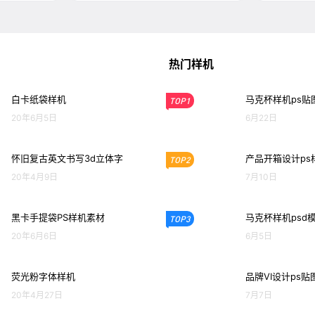
热门样机
白卡纸袋样机
马克杯样机ps贴
TOP1
20年6月5日
6月22日
怀旧复古英文书写3d立体字
产品开箱设计ps
TOP2
20年4月9日
7月10日
黑卡手提袋PS样机素材
马克杯样机psd
TOP3
20年6月6日
6月5日
荧光粉字体样机
品牌VI设计ps贴
20年4月27日
7月7日