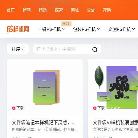
首页
博客
精选
探索
网址
公告
帮助
HOT
一键PS样机
包装PS样机
文创PS样机
排序
下载
下载
1个资源
1个资源
文件袋笔记本样机记下灵感，翻
文件袋VI样机装满创
开新意
器
创意的笔记本，记下灵感瞬间，翻开每
文件袋是办公室和学生常用
一页都是新意
般都是用来装载文件、笔记