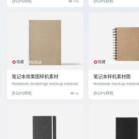
办公PS样机
106
办公PS样机
质物品。然而，如果设计师
入一些创意元素，可以使其
计神器，提升用户体验和使
先，设计师可以在文件袋的
章，采用独特的图案和色彩
看起来更加时尚和吸引人。
用简约的线条和几何图形，
些流行的元素和图案，使得
不同。其次，设计师可以在
能上进行创新。例如，可以
隐藏
隐藏
限制等级
限制等级
笔记本效果图样机素材
笔记本样机素材图
Notebook renderings mockup material
Notebook mockup materia
办公PS样机
1k
办公PS样机