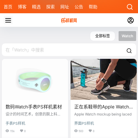
首页
博客
精选
探索
网址
公告
帮助
全部标签
Watch
数码Watch手表PS样机素材
正在系鞋带的Apple Watch
手表样机
设计的时间艺术，创意的腕上科
Apple Watch mockup being laced
技，让每一秒跳动都彰显个性与未
手表PS样机
界面PS样机
来感，精准与风格同在
156
0
503
0