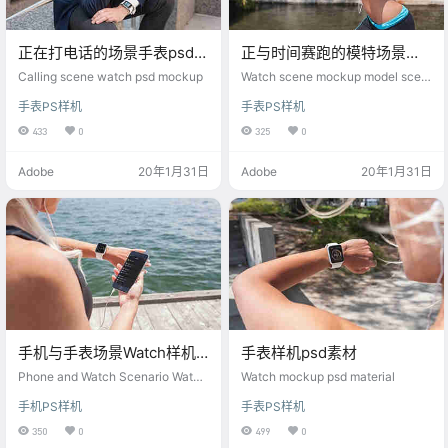
正在打电话的场景手表psd样
正与时间赛跑的模特场景
机
Watch手表样机
Calling scene watch psd mockup
Watch scene mockup model scen
e running against time
手表PS样机
手表PS样机
433
0
325
0
Adobe
20年1月31日
Adobe
20年1月31日
手机与手表场景Watch样机
手表样机psd素材
模板
Phone and Watch Scenario Watch
Watch mockup psd material
Mockup Template
手机PS样机
手表PS样机
350
0
499
0