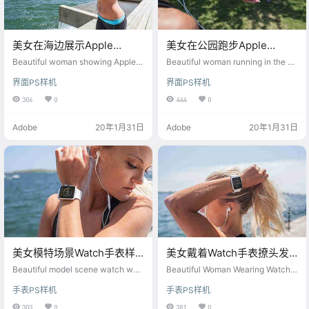
美女在海边展示Apple
美女在公园跑步Apple
Watch手表样机
Watch手表psd样机
Beautiful woman showing Apple
Beautiful woman running in the pa
Watch watch mockup at the beac
rk with Apple Watch watch psd m
界面PS样机
界面PS样机
h
ockup
306
0
444
0
Adobe
20年1月31日
Adobe
20年1月31日
美女模特场景Watch手表样
美女戴着Watch手表撩头发
机素材
psd样机
Beautiful model scene watch wat
Beautiful Woman Wearing Watch
ch mockup material
Watching Hair Psd Mockup
手表PS样机
手表PS样机
303
0
381
0