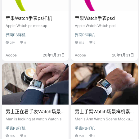
苹果Watch手表ps样机
苹果Watch手表psd
Apple Watch ps mockup
Apple Watch Watch psd
界面PS样机
界面PS样机
279
0
514
0
Adobe
20年1月31日
Adobe
20年1月31日
男士正在看手表Watch场景
男士手臂Watch场景样机素
ps样机
材
Man is looking at watch Watch sc
Men's Arm Watch Scene Mockup
ene ps mockup
Material
手表PS样机
手表PS样机
335
0
270
0