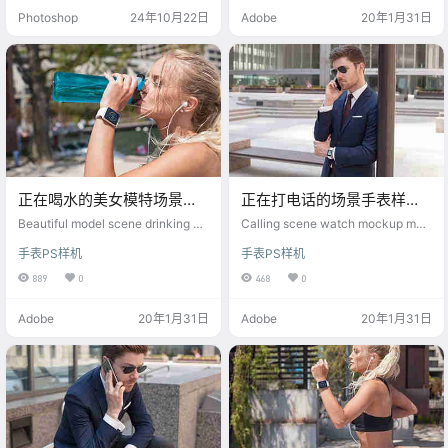
Photoshop
24年10月22日
Adobe
20年1月31日
正在喝水的美女模特场景手
正在打电话的场景手表样机
表样机素材
素材
Beautiful model scene drinking w
Calling scene watch mockup mat
ater watch mockup material
erial
手表PS样机
手表PS样机
889
0
468
0
Adobe
20年1月31日
Adobe
20年1月31日