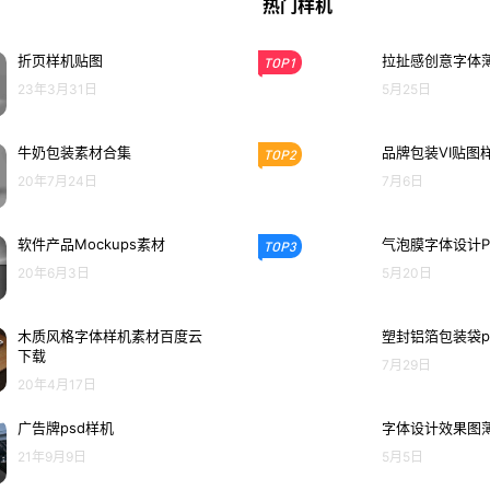
热门样机
折页样机贴图
拉扯感创意字体薄
TOP1
23年3月31日
5月25日
牛奶包装素材合集
品牌包装VI贴图
TOP2
20年7月24日
7月6日
软件产品Mockups素材
气泡膜字体设计P
TOP3
20年6月3日
5月20日
木质风格字体样机素材百度云
塑封铝箔包装袋p
下载
7月29日
20年4月17日
广告牌psd样机
字体设计效果图
21年9月9日
5月5日