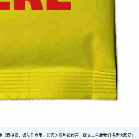
传书面授权，请勿作商用。如您的权利被侵害，提交工单后我们将尽快回复！