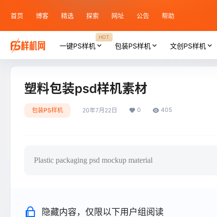
首页
博客
精选
探索
网址
公告
帮助
HOT
一键PS样机
包装PS样机
文创PS样机
塑料包装psd样机素材
0
405
包装PS样机
20年7月22日
Plastic packaging psd mockup material
隐藏内容，仅限以下用户组阅读