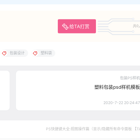
给TA打赏
共0
包装设计
塑料袋
包装PS样机
塑料包装psd样机模板
2020-7-22 20:24:47
PS快捷键大全:视图操作篇（显示/隐藏所有命令面板 【T