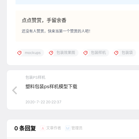
点点赞赏，手留余香
还没有人赞赏，快来当第一个赞赏的人吧！
mockups
包装效果图
包装样机
包装袋
包装PS样机
塑料包装ps样机模型下载
2020-7-22 20:22:37
0 条回复
文章作者
管理员
A
M