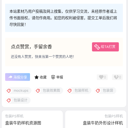
本站素材乃用户投稿及网上搜集，仅供学习交流，未经原作者或上
传书面授权，请勿作商用。如您的权利被侵害，提交工单后我们将
尽快回复！
点点赞赏，手留余香
给TA打赏
还没有人赞赏，快来当第一个赞赏的人吧！
0
0
海报分享
收藏
举报
mockups
包装效果图
包装样机
包装袋
包装设计
包装PS样机
包装PS样机
盒装牛奶样机资源图
盒装牛奶外形设计样机