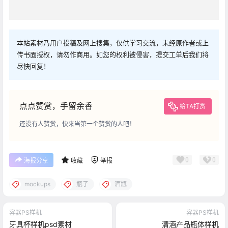
本站素材乃用户投稿及网上搜集，仅供学习交流，未经原作者或上
传书面授权，请勿作商用。如您的权利被侵害，提交工单后我们将
尽快回复！
点点赞赏，手留余香
给TA打赏
还没有人赞赏，快来当第一个赞赏的人吧！
0
0
海报分享
收藏
举报
mockups
瓶子
酒瓶
容器PS样机
容器PS样机
牙具杯样机psd素材
清酒产品瓶体样机