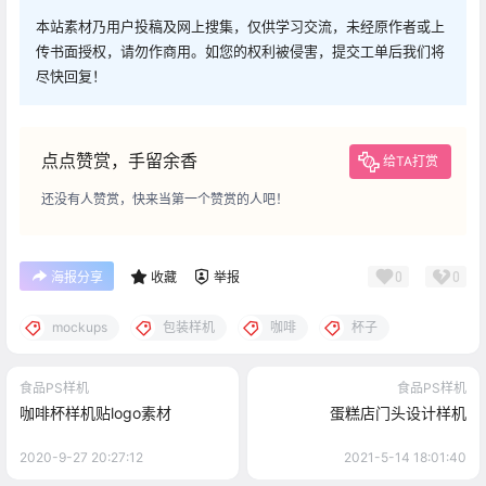
本站素材乃用户投稿及网上搜集，仅供学习交流，未经原作者或上
传书面授权，请勿作商用。如您的权利被侵害，提交工单后我们将
尽快回复！
点点赞赏，手留余香
给TA打赏
还没有人赞赏，快来当第一个赞赏的人吧！
0
0
海报分享
收藏
举报
mockups
包装样机
咖啡
杯子
食品PS样机
食品PS样机
咖啡杯样机贴logo素材
蛋糕店门头设计样机
2020-9-27 20:27:12
2021-5-14 18:01:40