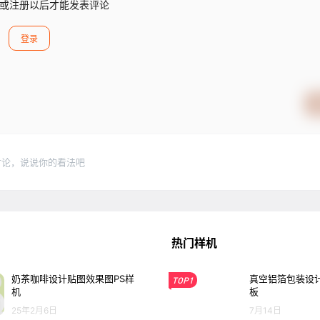
或注册以后才能发表评论
登录
讨论，说说你的看法吧
热门样机
奶茶咖啡设计贴图效果图PS样
真空铝箔包装设计
TOP1
机
板
25年2月6日
7月14日