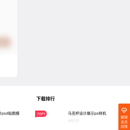
提交
下载排行
psd贴图模
马克杯设计展示ps样机
TOP1
解锁
6月7日
会员
权限