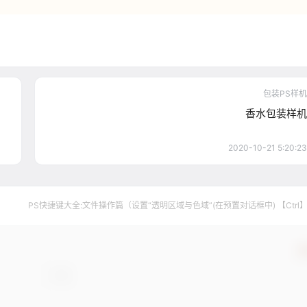
包装PS样机
香水包装样机
2020-10-21 5:20:23
PS快捷键大全:文件操作篇（设置“透明区域与色域”(在预置对话框中) 【Ctrl
+【4】）
确