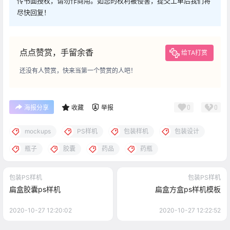
传书面授权，请勿作商用。如您的权利被侵害，提交工单后我们将
尽快回复！
点点赞赏，手留余香
给TA打赏
还没有人赞赏，快来当第一个赞赏的人吧！
0
0
海报分享
收藏
举报
mockups
PS样机
包装样机
包装设计
瓶子
胶囊
药品
药瓶
包装PS样机
包装PS样机
扁盒胶囊ps样机
扁盒方盒ps样机模板
2020-10-27 12:20:02
2020-10-27 12:22:52