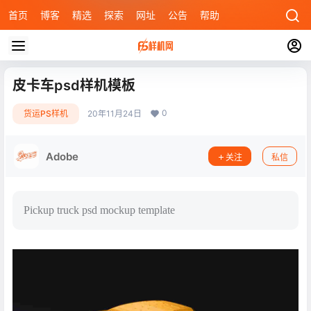
首页
博客
精选
探索
网址
公告
帮助
皮卡车psd样机模板
0
货运PS样机
20年11月24日
Adobe
关注
私信
Pickup truck psd mockup template